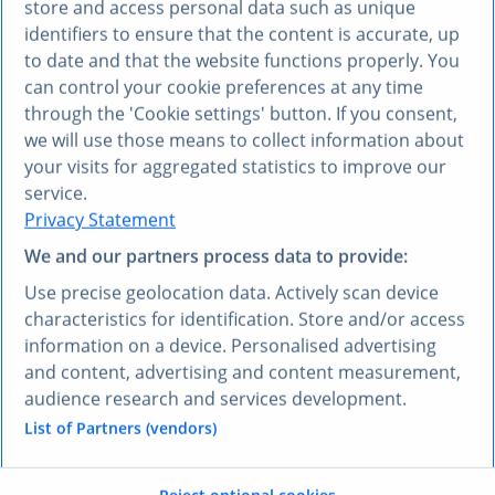
Insights in Sekunden mit
store and access personal data such as unique
identifiers to ensure that the content is accurate, up
Statista in
Langdock
to date and that the website functions properly. You
can control your cookie preferences at any time
through the 'Cookie settings' button. If you consent,
we will use those means to collect information about
your visits for aggregated statistics to improve our
service.
Privacy Statement
We and our partners process data to provide:
Use precise geolocation data. Actively scan device
characteristics for identification. Store and/or access
information on a device. Personalised advertising
and content, advertising and content measurement,
audience research and services development.
List of Partners (vendors)
Zitierbare Antworten, die