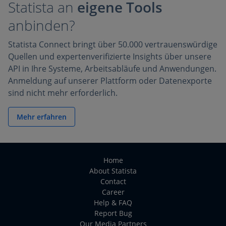
Statista an
eigene Tools
anbinden?
Statista Connect bringt über 50.000 vertrauenswürdige
Quellen und expertenverifizierte Insights über unsere
API in Ihre Systeme, Arbeitsabläufe und Anwendungen.
Anmeldung auf unserer Plattform oder Datenexporte
sind nicht mehr erforderlich.
Mehr erfahren
Home
About Statista
Contact
Career
Help & FAQ
Report Bug
Our Media Partners