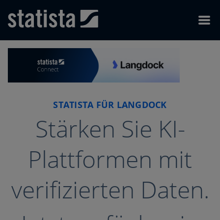
Skip to content
Skip to footer
Menu
STATISTA FÜR LANGDOCK
Stärken Sie KI-
Plattformen mit
verifizierten Daten.