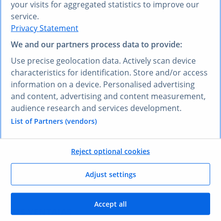
your visits for aggregated statistics to improve our
service.
Privacy Statement
We and our partners process data to provide:
¿PREFIERE OTRO IDIOMA?
Use precise geolocation data. Actively scan device
Conozca
Research AI
characteristics for identification. Store and/or access
information on a device. Personalised advertising
and content, advertising and content measurement,
Con Research AI, puede hacer preguntas y obtener
audience research and services development.
respuestas en español. Escriba su pregunta en
cualquier idioma y nuestra herramienta Research AI
List of Partners (vendors)
generará una respuesta basada en nuestros datos,
que han sido seleccionados por nuestros expertos, en
Reject optional cookies
su lengua, en pocos segundos.
Adjust settings
Hacerle una pregunta a Research AI
Accept all
SUS VENTAJAS