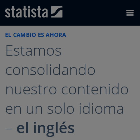
Skip to content
Skip to footer
Menu
EL CAMBIO ES AHORA
Estamos
consolidando
nuestro contenido
en un solo idioma
–
el inglés