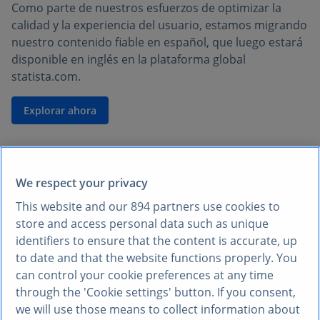
Como parte de nuestros esfuerzos de optimizar la
calidad y la experiencia del usuario, estamos migrando
nuestro contenido fiable en español, que luego estará
disponible en inglés en la plataforma global
statista.com.
Explorar ahora
We respect your privacy
This website and our
894
partners use cookies to
store and access personal data such as unique
identifiers to ensure that the content is accurate, up
to date and that the website functions properly. You
can control your cookie preferences at any time
through the 'Cookie settings' button. If you consent,
we will use those means to collect information about