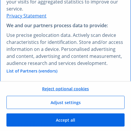
your visits for aggregated statistics to improve our
VOUS PRÉFÉREZ UNE AUTRE LANGUE ?
service.
Privacy Statement
Découvrez
Research AI
We and our partners process data to provide:
Research AI vous permet de poser des questions et
Use precise geolocation data. Actively scan device
obtenir des réponses en français. Saisissez votre
characteristics for identification. Store and/or access
question dans n’importe quelle langue et notre outil
information on a device. Personalised advertising
Research AI générera une réponse basée sur nos
and content, advertising and content measurement,
données, qui ont été sélectionnées par nos experts –
audience research and services development.
dans votre langue, en l’espace de quelques secondes.
List of Partners (vendors)
Poser une question à Research AI
Reject optional cookies
VOS AVANTAGES
Adjust settings
Comment vous allez
Accept all
bénéficier
de ce