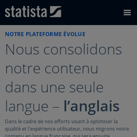
Skip to content
Skip to footer
Menu
NOTRE PLATEFORME ÉVOLUE
Nous consolidons
notre contenu
dans une seule
langue –
l’anglais
Dans le cadre de nos efforts visant à optimiser la
qualité et l'expérience utilisateur, nous migrons notre
contenu en langue française, qui sera ensuite