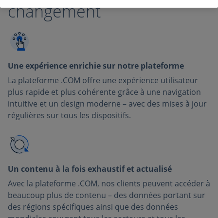
changement
Une expérience enrichie sur notre plateforme
La plateforme .COM offre une expérience utilisateur
plus rapide et plus cohérente grâce à une navigation
intuitive et un design moderne – avec des mises à jour
régulières sur tous les dispositifs.
Un contenu à la fois exhaustif et actualisé
Avec la plateforme .COM, nos clients peuvent accéder à
beaucoup plus de contenu – des données portant sur
des régions spécifiques ainsi que des données