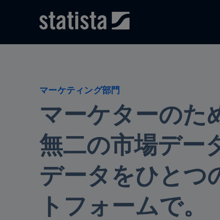
Skip to content
Skip to footer
マーケティング部門
マーケターのた
無二の市場デー
データをひとつ
トフォームで。