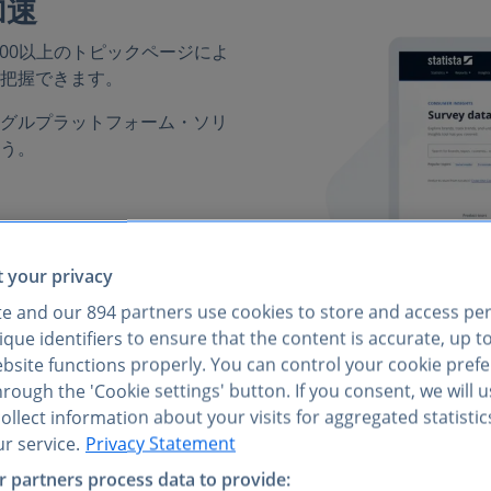
加速
000以上のトピックページによ
把握できます。
グルプラットフォーム・ソリ
う。
レンドを発見する
ードを確保する
 your privacy
的イニシアチブを取る
te and our
894
partners use cookies to store and access pe
que identifiers to ensure that the content is accurate, up t
ebsite functions properly. You can control your cookie pref
rough the 'Cookie settings' button. If you consent, we will 
llect information about your visits for aggregated statistic
r service.
Privacy Statement
データによる意
 partners process data to provide: