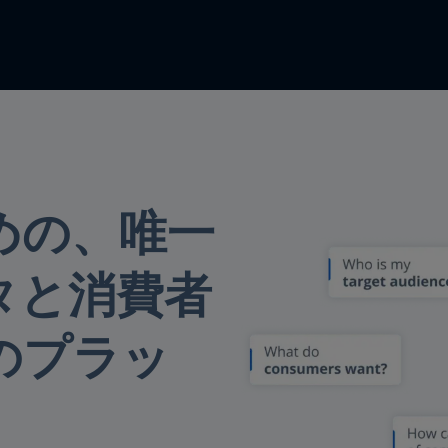
めの、唯一
タと消費者
のプラッ