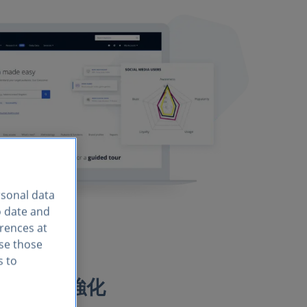
rsonal data
o date and
erences at
use those
s to
思決定を強化