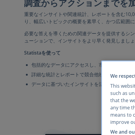
調査からアクションまでを
重要なインサイトや関連統計、レポートを含む10,
り、幅広いトピックの概要を素早く、かつ広範囲に
必要な答えを導くための関連データを提供するシン
ューションで、インサイトをより早く発見しましょ
Statistaを使って
包括的なデータにアクセスし、市場の新たなト
詳細な統計とレポートで競合他社を分析し、リ
We respect
データに基づいたインサイトを活用して、戦略
This websi
such as uni
that the w
any time th
means to co
improve ou
We and our